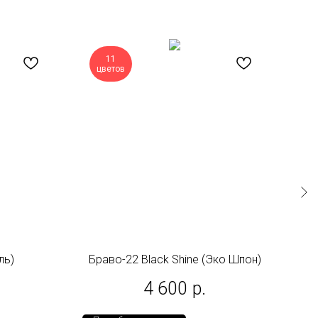
11
цветов
ц
ль)
Браво-22 Black Shine (Эко Шпон)
4 600
р.