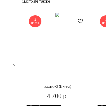
Смотрите также
2
цвета
цв
ил)
Браво-0 (Винил)
4 700
р.