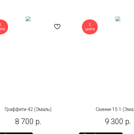
2
2
ета
цвета
Граффити-42 (Эмаль)
Скинни-15.1 (Эма
8 700
р.
9 300
р.