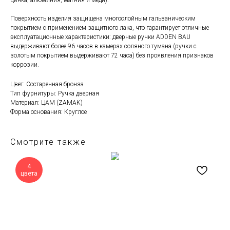
цинка, алюминия, магния и меди).
Поверхность изделия защищена многослойным гальваническим
покрытием с применением защитного лака, что гарантирует отличные
эксплуатационные характеристики: дверные ручки ADDEN BAU
выдерживают более 96 часов в камерах соляного тумана (ручки с
золотым покрытием выдерживают 72 часа) без проявления признаков
коррозии.
Цвет: Состаренная бронза
Тип фурнитуры: Ручка дверная
Материал: ЦАМ (ZAMAK)
Форма основания: Круглое
Смотрите также
4
цвета