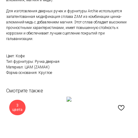
алюминия, магния и меди).
Для изготовления дверных ручек и фурнитуры Archie используется
запатентованная модификация сплава ZAM из комбинации цинка-
алюминий-медь с добавлением магния. Этот сплав обладает высокими
прочностными характеристиками, имеет повышенную стойкость к
коррозии и обеспечивает лучшее сцепление покрытий при
гальванизации.
Цвет: Кофе
Тип фурнитуры: Ручка дверная
Материал: ЦАМ (ZAMAK)
Форма основания: Круглое
Смотрите также
3
цвета