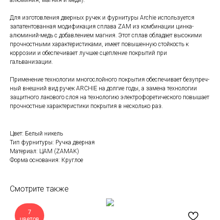
алюминия, магния и меди).
Для изготовления дверных ручек и фурнитуры Archie используется
запатентованная модификация сплава ZAM из комбинации цинка-
алюминий-медь с добавлением магния. Этот сплав обладает высокими
прочностными характеристиками, имеет повышенную стойкость к
коррозии и обеспечивает лучшее сцепление покрытий при
гальванизации.
Применение технологии многослойного покрытия обеспечивает безупреч-
ный внешний вид ручек ARCHIE на долгие годы, а замена технологии
защитного лакового слоя на технологию электрофоретического повышает
прочностные характеристики покрытия в несколько раз.
Цвет: Белый никель
Тип фурнитуры: Ручка дверная
Материал: ЦАМ (ZAMAK)
Форма основания: Круглое
Смотрите также
7
цветов