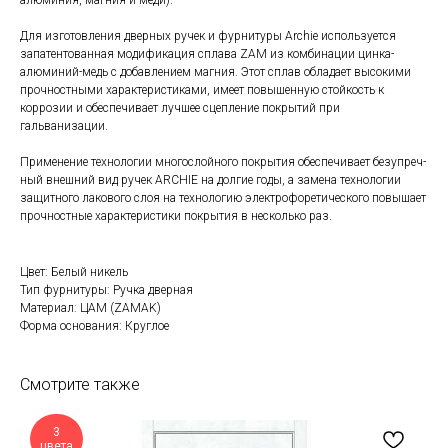
алюминия, магния и меди).
Для изготовления дверных ручек и фурнитуры Archie используется
запатентованная модификация сплава ZAM из комбинации цинка-
алюминий-медь с добавлением магния. Этот сплав обладает высокими
прочностными характеристиками, имеет повышенную стойкость к
коррозии и обеспечивает лучшее сцепление покрытий при
гальванизации.
Применение технологии многослойного покрытия обеспечивает безупреч-
ный внешний вид ручек ARCHIE на долгие годы, а замена технологии
защитного лакового слоя на технологию электрофоретического повышает
прочностные характеристики покрытия в несколько раз.
Цвет: Белый никель
Тип фурнитуры: Ручка дверная
Материал: ЦАМ (ZAMAK)
Форма основания: Круглое
Смотрите также
3
цвета