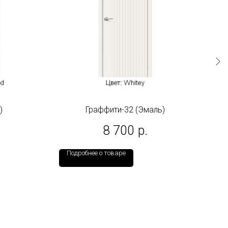
)
Граффити-32 (Эмаль)
8 700
р.
Подробнее о товаре
По