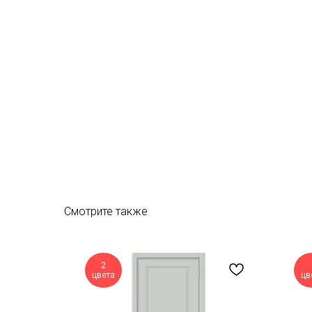
Смотрите также
2
цвета
цв