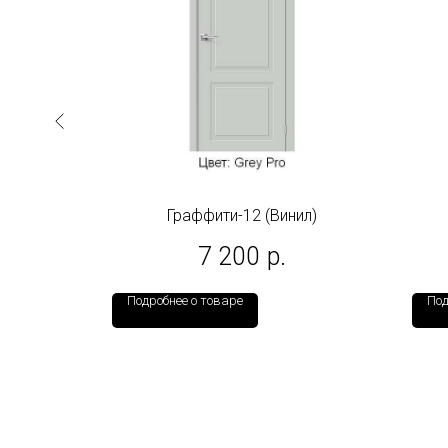
делки
Граффити-12 (Винил)
7 200
р.
Подробнее о товаре
Под