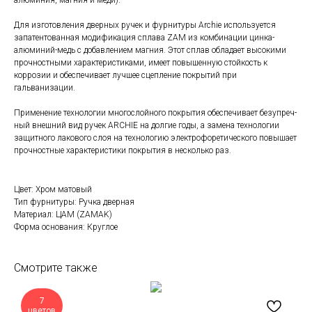
алюминия, магния и меди).
Для изготовления дверных ручек и фурнитуры Archie используется
запатентованная модификация сплава ZAM из комбинации цинка-
алюминий-медь с добавлением магния. Этот сплав обладает высокими
прочностными характеристиками, имеет повышенную стойкость к
коррозии и обеспечивает лучшее сцепление покрытий при
гальванизации.
Применение технологии многослойного покрытия обеспечивает безупреч-
ный внешний вид ручек ARCHIE на долгие годы, а замена технологии
защитного лакового слоя на технологию электрофоретического повышает
прочностные характеристики покрытия в несколько раз.
Цвет: Хром матовый
Тип фурнитуры: Ручка дверная
Материал: ЦАМ (ZAMAK)
Форма основания: Круглое
Смотрите также
7
цветов