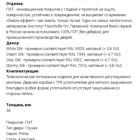
Отделка:
ПЭТ - инновационное покрытие c гладкой и приятной на ощупь
поверхностью, устойчиво к повреждениям, не выцветает со временем.
«Эмаль-эффект» - как эмаль, только лучше. Один из самых экологичных
материалов (институт Fraunhofer IVV, Германия). Компания Bravo первой
в России начала использовать 100% ПЭТ (без добавок) для
промышленного производства дверей.
Декор:
White Silk - примерно соответствует RAL 9003, матовый (≈ 5,8 GU).
Cream Silk - примерно соответствует RAL 7044, матовый (≈ 4,7 GU).
Grey Silk - примерно соответствует RAL 9022, матовый (≈ 4,7 GU).
Stormy Silk - примерно соответствует RAL 7016, матовый (≈ 3,8 GU).
Комплектующие:
Телескопические погонажные изделия для качественного регулируемого
монтажа. Дверная коробка с TPE-уплотнителем для мягкого закрывания,
благодаря особой форме уплотнителя отсутствует закусывание со
стороны петель.
Толщина, мм:
36
Покрытие: ПЭТ
Тип двери: Глухая
Серия: Prima
Стиль: Классика