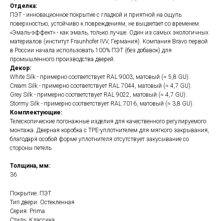
Отделка:
ПЭТ - инновационное покрытие c гладкой и приятной на ощупь
поверхностью, устойчиво к повреждениям, не выцветает со временем.
«Эмаль-эффект» - как эмаль, только лучше. Один из самых экологичных
материалов (институт Fraunhofer IVV, Германия). Компания Bravo первой
в России начала использовать 100% ПЭТ (без добавок) для
промышленного производства дверей.
Декор:
White Silk - примерно соответствует RAL 9003, матовый (≈ 5,8 GU).
Cream Silk - примерно соответствует RAL 7044, матовый (≈ 4,7 GU).
Grey Silk - примерно соответствует RAL 9022, матовый (≈ 4,7 GU).
Stormy Silk - примерно соответствует RAL 7016, матовый (≈ 3,8 GU).
Комплектующие:
Телескопические погонажные изделия для качественного регулируемого
монтажа. Дверная коробка с TPE-уплотнителем для мягкого закрывания,
благодаря особой форме уплотнителя отсутствует закусывание со
стороны петель.
Толщина, мм:
36
Покрытие: ПЭТ
Тип двери: Остекленная
Серия: Prima
Стиль: Классика