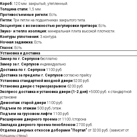
Короб:
120 мм. закрытый, утепленный.
Толщина стали:
1,5 мм.
Противосъемные ригели:
Есть.
Петли:
Три петли на подшипниках закрытого типа.
Эксцентрик с возможностью регулировки притвора:
Есть.
Звуко- и тепло изоляция:
минеральная плита высокой плотности.
Контуры уплотнения:
3 контура.
Ночная задвижка:
Есть.
Глазок:
Есть.
Установка и доставка
Замер по г. Серпухов
бесплатно
Замер за г. Серпухов
индивидуально
Доставка по г. Серпухов
1100 руб.
Доставка за пределы г. Серпухов
согласно прайсу
Установка стандартной входной двери
5200 руб.
Установка двери с терморазрывом
6200 руб.
Экспресс доставка и установка двери (1-2 дня)
+5000 руб. к стандартной
установке
Демонтаж старой двери
1100 руб.
Подъем по этажам
500 руб./этаж
Подъем на грузовом лифте
1100 руб.
Расширение дверного проема
от 1100 /сторона
Закладка дверного проема пеноблоком
2700 руб.
Отделка дверных откосов доборами "Портал"
от 3200 руб. (зависит от
толщины стены)