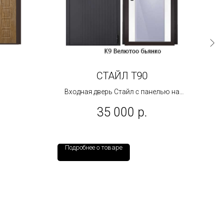
СТАЙЛ Т90
К
Входная дверь Стайл с панелью на
выбор.
35 000
р.
Подробнее о товаре
По