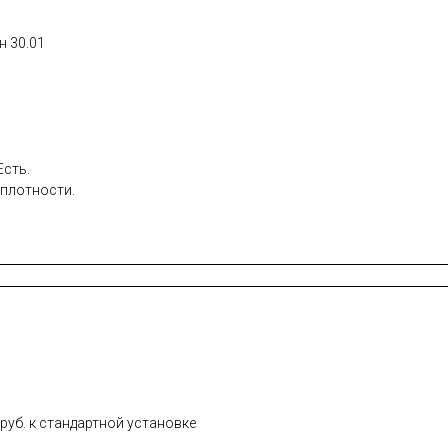
н 30.01
Есть.
плотности.
руб. к стандартной установке