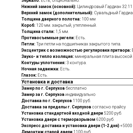
Зеркало:
Есть, опционально.
Нижний замок (основной):
Цилиндровый Гардиан 32.11
Верхний замок (дополнительный):
Сувальдный Гардиа
Толщина дверного полотна:
100 мм
Короб:
120 мм. закрытый, утепленный.
Толщина стали:
1,5 мм.
Противосъемные ригели:
Есть.
Петли:
Три петли на подшипниках закрытого типа.
Эксцентрик с возможностью регулировки притвора:
Звуко- и тепло изоляция:
минеральная плита высокой 
Контуры уплотнения:
3 контура.
Ночная задвижка:
Есть.
Глазок:
Есть.
Установка и доставка
Замер по г. Серпухов
бесплатно
Замер за г. Серпухов
индивидуально
Доставка по г. Серпухов
1100 руб.
Доставка за пределы г. Серпухов
согласно прайсу
Установка стандартной входной двери
5200 руб.
Установка двери с терморазрывом
6200 руб.
Экспресс доставка и установка двери (1-2 дня)
+5000 
Демонтаж старой двери
1100 руб.