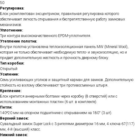
50
Регулировка:
Блок укомплектован эксцентриком, правильная регулировка которого
обеспечивает легкость открывания и беспрепятственную работу замковых
механизмов.
Уплотнение:
Три контура высококачественного EPDM-уплотнителя.
Утепление полотна:
Внутри полотна установлена теплоизоляционная панель MW (Mineral Wool),
которая не только обеспечивает необходимую тепло- и звукоизоляцию, но и
придает дополнительную жесткость и прочность дверному блоку.
Тип коробки:
Открытый
Усиление:
Семь усиливающих уголков и защитный карман для замков. Дополнительную
стойкость ко взлому обеспечивают три противосъемных штыря.
Крепление:
Блок крепится анкерными болтами через коробку (8 отверстий) или с
использованием монтажных пластин (6 шт. в комплекте).
Петли:
140*20 мм на опорном подшипнике с открыванием на 180° (3 шт).
Верхний замок:
Сувальдный замок Super Lock с 3 ригелями диаметром 16 мм, 4 ключа 67(117)
мм, 4-й (высший) класс.
Нижний замок: