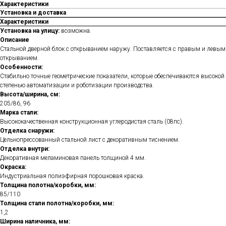
Характеристики
Установка и доставка
Характеристики
Установка на улицу:
возможна.
Описание
Стальной дверной блок с открыванием наружу. Поставляется с правым и левым
открыванием.
Особенности:
Стабильно точные геометрические показатели, которые обеспечиваются высокой
степенью автоматизации и роботизации производства.
Высота/ширина, см:
205/86, 96
Марка стали:
Высококачественная конструкционная углеродистая сталь (08пс).
Отделка снаружи:
Цельнопрессованный стальной лист с декоративным тиснением.
Отделка внутри:
Декоративная меламиновая панель толщиной 4 мм.
Окраска:
Индустриальная полиэфирная порошковая краска.
Толщина полотна/коробки, мм:
85/110
Толщина стали полотна/коробки, мм:
1,2
Ширина наличника, мм: