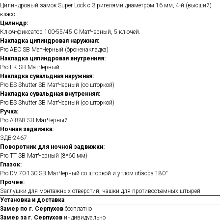
Цилиндровый замок Super Lock с 3 ригелями диаметром 16 мм, 4-й (высший)
класс.
Цилиндр:
Ключ-фиксатор 100-55/45 C МатЧерный, 5 ключей.
Накладка цилиндровая наружная:
Pro AEC SB МатЧерный (броненакладка)
Накладка цилиндровая внутренняя:
Pro EK SB МатЧерный
Накладка сувальдная наружная:
Pro ES Shutter SB МатЧерный (со шторкой)
Накладка сувальдная внутренняя:
Pro ES Shutter SB МатЧерный (со шторкой)
Ручка:
Pro A-888 SB МатЧерный
Ночная задвижка:
ЗДВ-2467
Поворотник для ночной задвижки:
Pro TT SB МатЧерный (8*60 мм)
Глазок:
Pro DV 70-130 SB МатЧерный со шторкой и углом обзора 180°
Прочее:
Заглушки для монтажных отверстий, чашки для противосъемных штырей
Установка и доставка
Замер по г. Серпухов
бесплатно
Замер за г. Серпухов
индивидуально